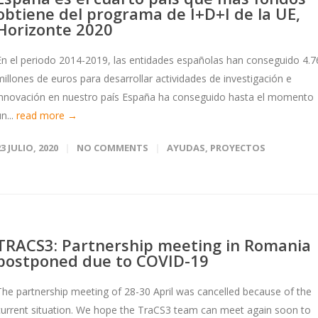
obtiene del programa de I+D+I de la UE,
Horizonte 2020
En el periodo 2014-2019, las entidades españolas han conseguido 4.7
millones de euros para desarrollar actividades de investigación e
innovación en nuestro país España ha conseguido hasta el momento
n...
read more →
23 JULIO, 2020
NO COMMENTS
AYUDAS
,
PROYECTOS
TRACS3: Partnership meeting in Romania
postponed due to COVID-19
The partnership meeting of 28-30 April was cancelled because of the
current situation. We hope the TraCS3 team can meet again soon to