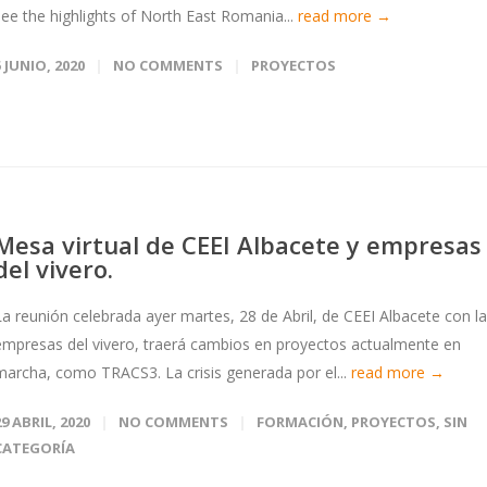
see the highlights of North East Romania...
read more →
5 JUNIO, 2020
NO COMMENTS
PROYECTOS
Mesa virtual de CEEI Albacete y empresas
del vivero.
La reunión celebrada ayer martes, 28 de Abril, de CEEI Albacete con l
empresas del vivero, traerá cambios en proyectos actualmente en
marcha, como TRACS3. La crisis generada por el...
read more →
29 ABRIL, 2020
NO COMMENTS
FORMACIÓN
,
PROYECTOS
,
SIN
CATEGORÍA