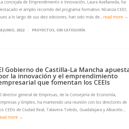
La concejala de Emprendimiento e Innovación, Laura Avellaneda, ha
destacado el amplio recorrido del programa formativo ‘Alcanza CEEI’,
pues a lo largo de sus diez ediciones, han sido más de...
read more →
28 JUNIO, 2022
PROYECTOS
,
SIN CATEGORÍA
El Gobierno de Castilla-La Mancha apuest
por la innovación y el emprendimiento
empresarial que fomentan los CEEIs
El director general de Empresas, de la Consejería de Economía,
Empresas y Empleo, ha mantenido una reunión con los directores de
los CEEIs de Ciudad Real, Talavera-Toledo, Guadalajara y Albacete....
read more →