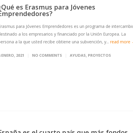
¿Qué es Erasmus para Jóvenes
Emprendedores?
Erasmus para Jóvenes Emprendedores es un programa de intercambi
destinado a los empresarios y financiado por la Unión Europea. La
persona a la que usted recibe obtiene una subvención, y...
read more
8 ENERO, 2021
NO COMMENTS
AYUDAS
,
PROYECTOS
España es el cuarto país que más fondos