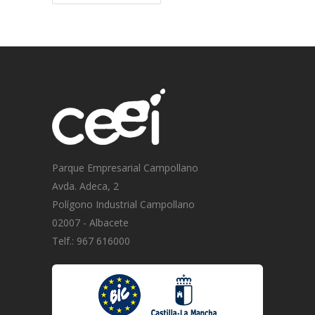
Parque Empresarial Campollano
Avda. Adeca, 2
Polígono Industrial Campollano
02007 - Albacete
Telf.: 967 616000