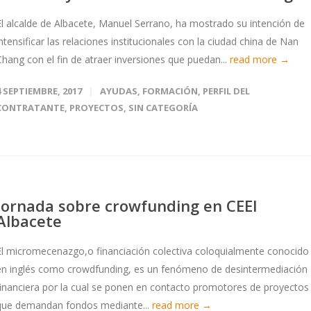
El alcalde de Albacete, Manuel Serrano, ha mostrado su intención de
intensificar las relaciones institucionales con la ciudad china de Nan
Chang con el fin de atraer inversiones que puedan...
read more →
4 SEPTIEMBRE, 2017
AYUDAS
,
FORMACIÓN
,
PERFIL DEL
CONTRATANTE
,
PROYECTOS
,
SIN CATEGORÍA
Jornada sobre crowfunding en CEEI
Albacete
El micromecenazgo,o financiación colectiva coloquialmente conocido
en inglés como crowdfunding, es un fenómeno de desintermediación
financiera por la cual se ponen en contacto promotores de proyectos
que demandan fondos mediante...
read more →