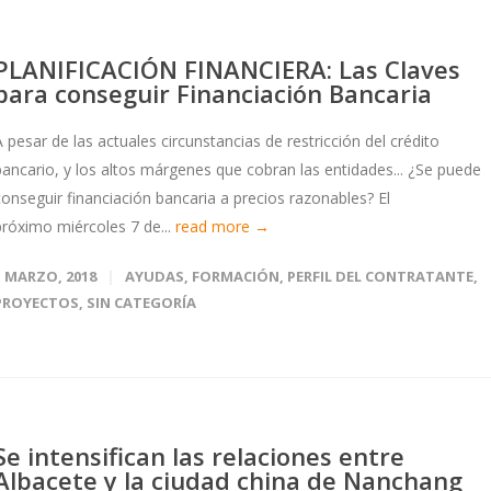
PLANIFICACIÓN FINANCIERA: Las Claves
para conseguir Financiación Bancaria
A pesar de las actuales circunstancias de restricción del crédito
bancario, y los altos márgenes que cobran las entidades... ¿Se puede
conseguir financiación bancaria a precios razonables? El
próximo miércoles 7 de...
read more →
1 MARZO, 2018
AYUDAS
,
FORMACIÓN
,
PERFIL DEL CONTRATANTE
,
PROYECTOS
,
SIN CATEGORÍA
Se intensifican las relaciones entre
Albacete y la ciudad china de Nanchang