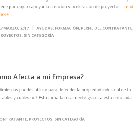
tiene por objeto apoyar la creación y aceleración de proyectos...
read
more →
27 MARZO, 2017
AYUDAS
,
FORMACIÓN
,
PERFIL DEL CONTRATANTE
,
PROYECTOS
,
SIN CATEGORÍA
omo Afecta a mi Empresa?
dimientos puedes utilizar para defender la propiedad industrial de tu
bles y cuáles no? Esta jornada totalmente gratuita está enfocada
 CONTRATANTE
,
PROYECTOS
,
SIN CATEGORÍA