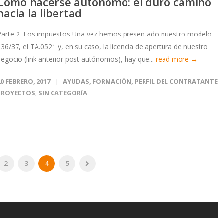
Cómo hacerse autónomo: el duro camino
hacia la libertad
Parte 2. Los impuestos Una vez hemos presentado nuestro modelo
036/37, el TA.0521 y, en su caso, la licencia de apertura de nuestro
negocio (link anterior post autónomos), hay que...
read more →
20 FEBRERO, 2017
AYUDAS
,
FORMACIÓN
,
PERFIL DEL CONTRATANTE
PROYECTOS
,
SIN CATEGORÍA
2
3
4
5