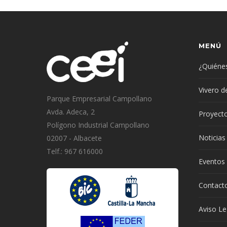
MENÚ
¿Quiéne
Vivero 
Parque Empresarial Campollano
Avda. Adeca, 2
Proyect
Polígono Industrial Campollano
Noticias
02007 - Albacete
Telf.: 967 616000
Eventos
Contact
Aviso Le