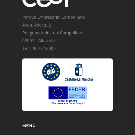
Parque Empresarial Campollano
Avda. Adeca, 2
Polígono Industrial Campollano
02007 - Albacete
Telf.: 967 616000
MENÚ