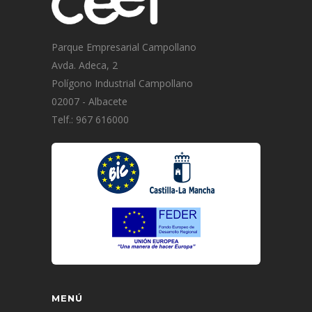
Parque Empresarial Campollano
Avda. Adeca, 2
Polígono Industrial Campollano
02007 - Albacete
Telf.: 967 616000
MENÚ