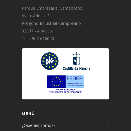
Parque Empresarial Campollano
Avda. Adeca, 2
Polígono Industrial Campollano
02007 - Albacete
Telf.: 967 616000
MENÚ
¿Quiénes somos?