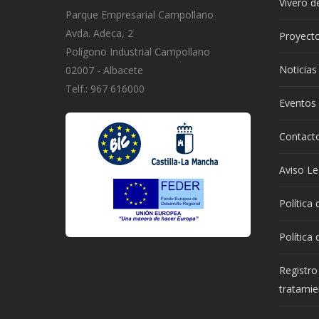
Vivero 
Parque Empresarial Campollano
Avda. Adeca, 2
Proyect
Polígono Industrial Campollano
Noticias
02007 - Albacete
Telf.: 967 616000
Eventos
Contact
Aviso Le
Política
Política
Registro
tratamie