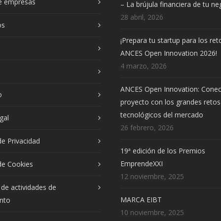
de empresas
– La brújula financiera de tu n
28 abril, 2026
os
¡Prepara tu startup para los ret
ANCES Open Innovation 2026!
4 marzo, 2026
ANCES Open Innovation: Conec
o
proyecto con los grandes retos
tecnológicos del mercado
gal
26 febrero, 2026
 de Privacidad
19ª edición de los Premios
EmprendeXXI
 de Cookies
12 noviembre, 2025
 de actividades de
MARCA EIBT
nto
10 noviembre, 2025