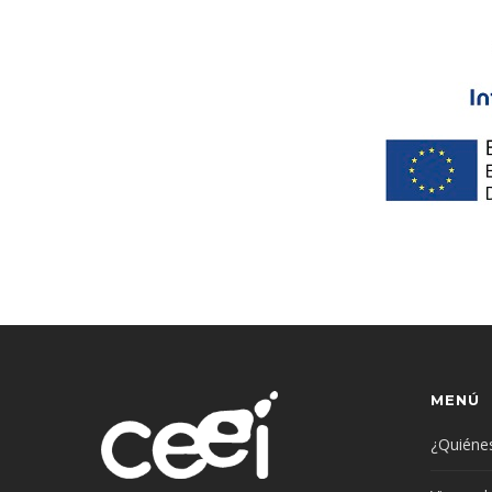
MENÚ
¿Quiéne