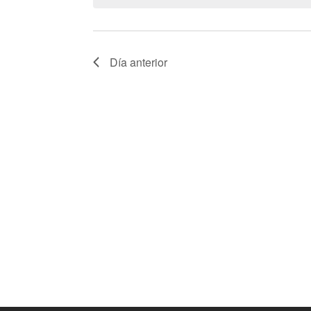
la
Eventos
palabra
clave.
Día anterior