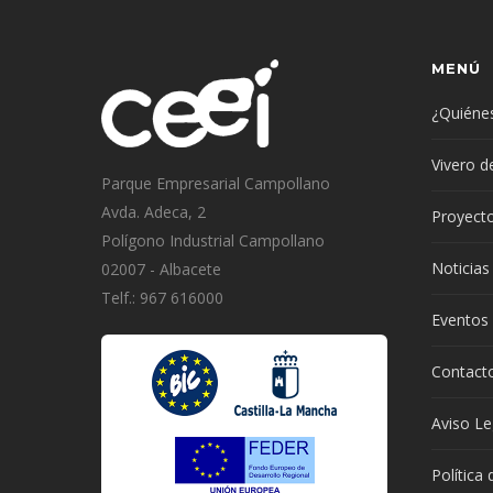
MENÚ
¿Quiéne
Vivero 
Parque Empresarial Campollano
Avda. Adeca, 2
Proyect
Polígono Industrial Campollano
Noticias
02007 - Albacete
Telf.: 967 616000
Eventos
Contact
Aviso Le
Política