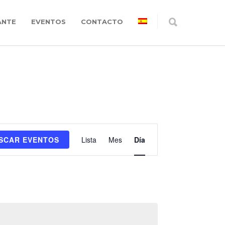
ANTE
EVENTOS
CONTACTO
Navegación
SCAR EVENTOS
Lista
Mes
Día
de
vistas
de
Evento