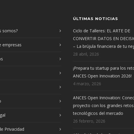
ÚLTIMAS NOTICIAS
s somos?
Ciclo de Talleres: EL ARTE DE
CONVERTIR DATOS EN DECIS
de empresas
– La brújula financiera de tu n
28 abril, 2026
os
¡Prepara tu startup para los ret
ANCES Open Innovation 2026!
4 marzo, 2026
ANCES Open Innovation: Conec
o
proyecto con los grandes retos
tecnológicos del mercado
gal
26 febrero, 2026
 de Privacidad