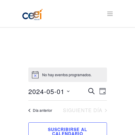
No hay eventos programados.
2024-05-01
Navegación
Navegación
BUSCAR
DÍA
de
Seleccionar
de
vistas
fecha.
búsqueda
SIGUIENTE DÍA
Día anterior
de
Evento
y
SUSCRIBIRSE AL
vistas
CALENDARIO