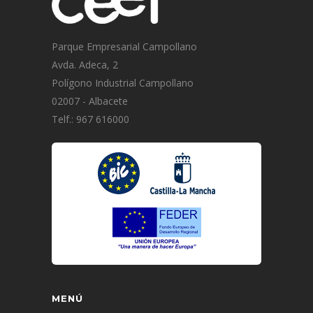
Parque Empresarial Campollano
Avda. Adeca, 2
Polígono Industrial Campollano
02007 - Albacete
Telf.: 967 616000
MENÚ